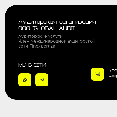
Аудиторская организация
ООО "GLOBAL-AUDIT"
Аудиторские услуги
Член международной аудиторской
сети Finexpertiza
МЫ В СЕТИ:
+99
+99