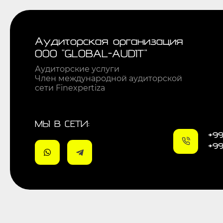
Аудиторская организация
ООО "GLOBAL-AUDIT"
Аудиторские услуги
Член международной аудиторской
сети Finexpertiza
МЫ В СЕТИ:
+99
+99