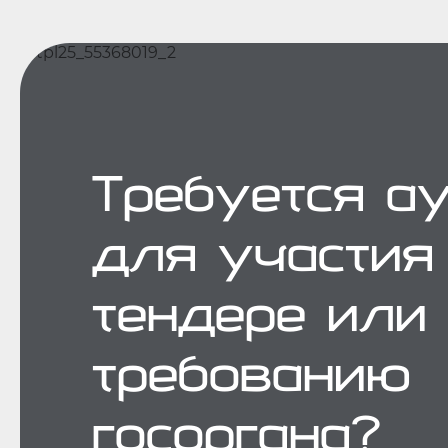
Требуется а
для участия
тендере или
требованию
госоргана?